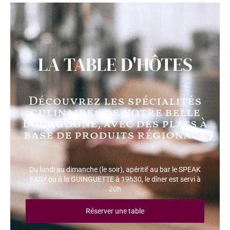
LA TABLE D'HÔTES
Découvrez les spécialités
culinaires de notre belle
Bourgogne, avec des plats à
base de produits régionaux
Du lundi au dimanche (le soir), apéritif au bar le SPEAK
EASY ou à la GUINGUETTE à 19h30, le dîner est servi à
20h
Réserver une table