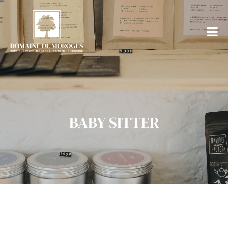
Domaine de
Boutique
Moroges
et
chambres
de
charme
en
Bourgogne
BABY SITTER