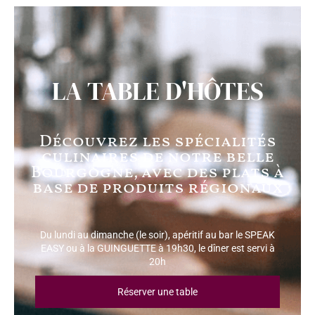
LA TABLE D'HÔTES
Découvrez les spécialités
culinaires de notre belle
Bourgogne, avec des plats à
base de produits régionaux
Du lundi au dimanche (le soir), apéritif au bar le SPEAK
EASY ou à la GUINGUETTE à 19h30, le dîner est servi à
20h
Réserver une table