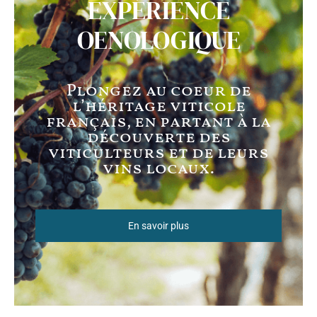
EXPÉRIENCE
OENOLOGIQUE
Plongez au coeur de
l’héritage viticole
français, en partant à la
découverte des
viticulteurs et de leurs
vins locaux.
En savoir plus